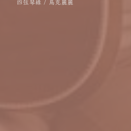
四弦琴緣
烏克麗麗