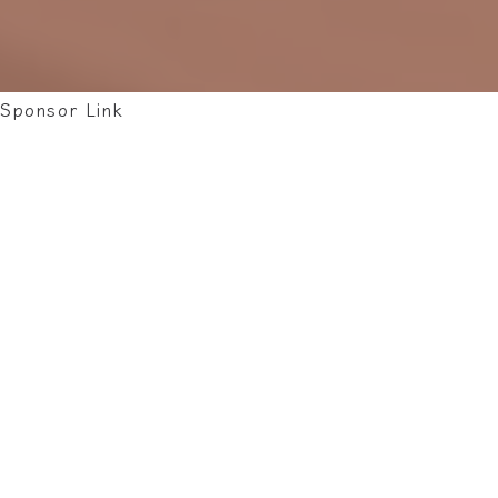
Sponsor Link
📝 這篇文章只是我個人學習過程中的紀
錄與反思，並非正式教材。
網路雖然方便，但無法取代系統性的音
樂學習。若時間與預算允許，仍建議跟
老師學習，能少走許多彎路。
若本文有任何錯誤，請務必以你自己的
音樂老師的建議為準。