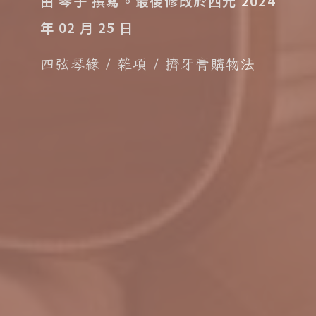
由 琴子 撰寫。
最後修改於西元 2024
年 02 月 25 日
四弦琴緣
雜項
擠牙膏購物法