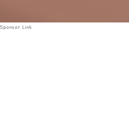
Sponsor Link
📝 這篇文章只是我個人學習過程中的紀
錄與反思，並非正式教材。
網路雖然方便，但無法取代系統性的音
樂學習。若時間與預算允許，仍建議跟
老師學習，能少走許多彎路。
若本文有任何錯誤，請務必以你自己的
音樂老師的建議為準。