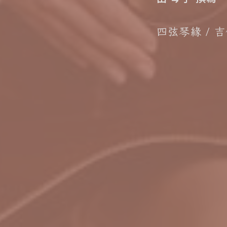
四弦琴緣
吉