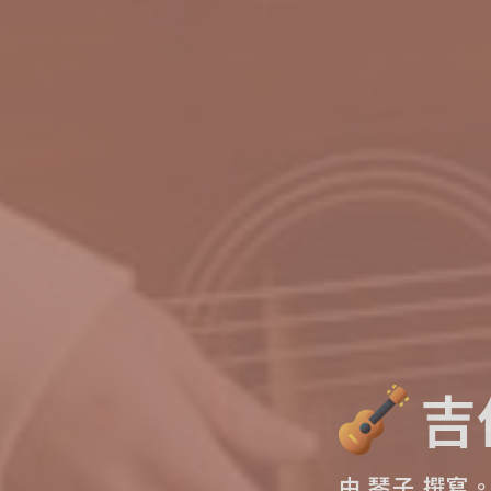
吉
由 琴子 撰寫